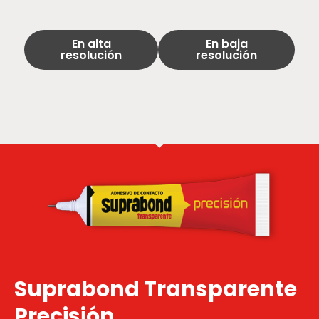
En alta
En baja
resolución
resolución
Suprabond Transparente
Precisión