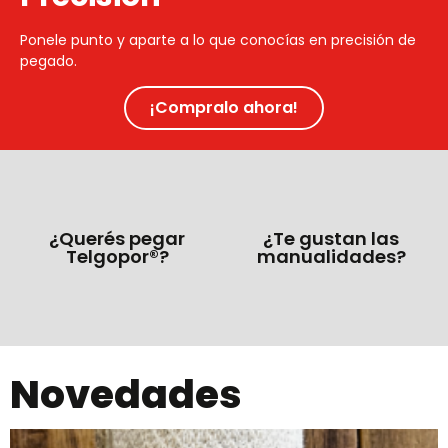
Ponele punto y aparte a lo que conocías en precisión de
pegado.
¡Compralo ahora!
¿Querés pegar
¿Te gustan las
Telgopor®?
manualidades?
Novedades