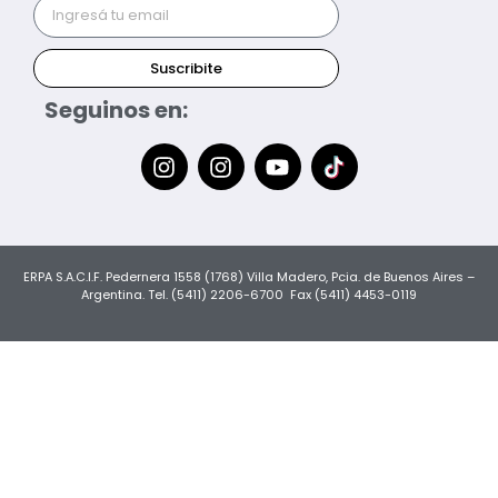
Suscribite
Seguinos en:
ERPA S.A.C.I.F. Pedernera 1558 (1768) Villa Madero, Pcia. de Buenos Aires –
Argentina. Tel. (5411) 2206-6700 Fax (5411) 4453-0119