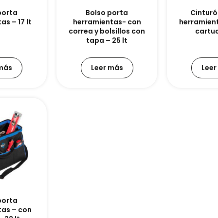
porta
Bolso porta
Cinturó
s – 17 lt
herramientas- con
herramient
correa y bolsillos con
cartu
tapa – 25 lt
 más
Leer más
Leer
porta
tas – con