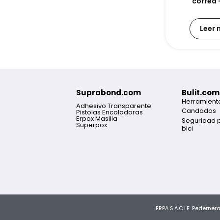
correa –
Leer
Suprabond.com
Bulit.com
Herramient
Adhesivo Transparente
Candados
Pistolas Encoladoras
Erpox Masilla
Seguridad 
Superpox
bici
ERPA S.A.C.I.F. Pederne