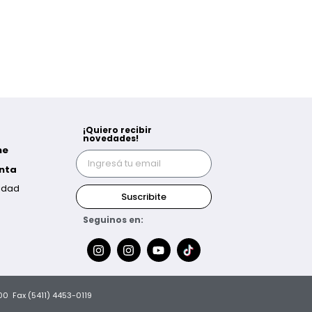
¡Quiero recibir
novedades!
ne
nta
lidad
Suscribite
Seguinos en:
700 Fax (5411) 4453-0119