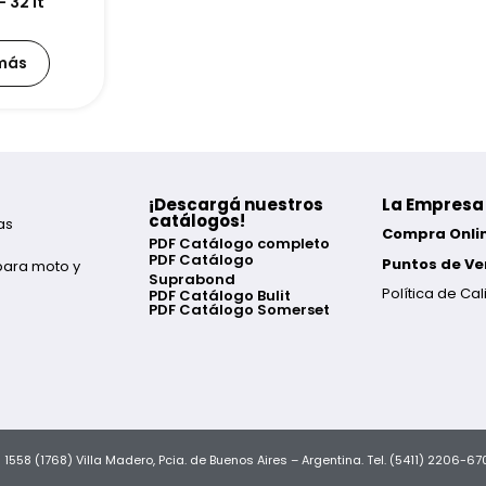
 32 lt
 más
¡Descargá nuestros
La Empresa
catálogos!
as
Compra Onli
PDF Catálogo completo
PDF Catálogo
Puntos de Ve
para moto y
Suprabond
Política de Ca
PDF Catálogo Bulit
PDF Catálogo Somerset
ra 1558 (1768) Villa Madero, Pcia. de Buenos Aires – Argentina. Tel. (5411) 2206-6