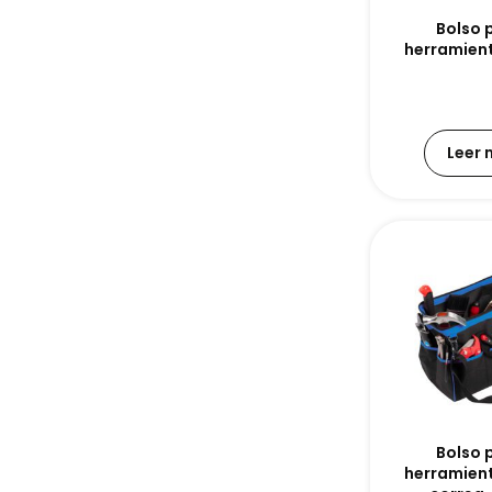
Bolso 
herramienta
Leer
Bolso 
herramien