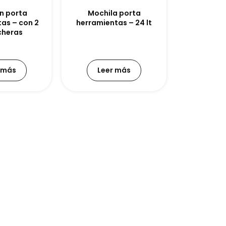
n porta
Mochila porta
as – con 2
herramientas – 24 lt
cheras
 más
Leer más