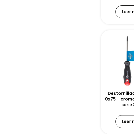
Leer
Destornillad
0x75 – crom
serie
Leer