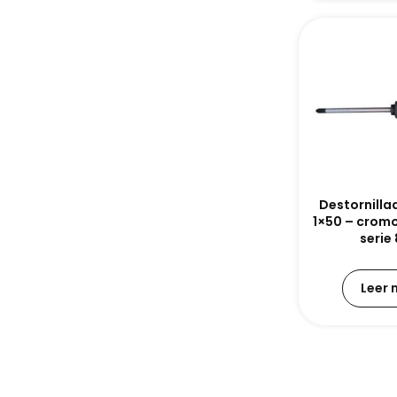
Destornillad
1×50 – crom
serie
Leer