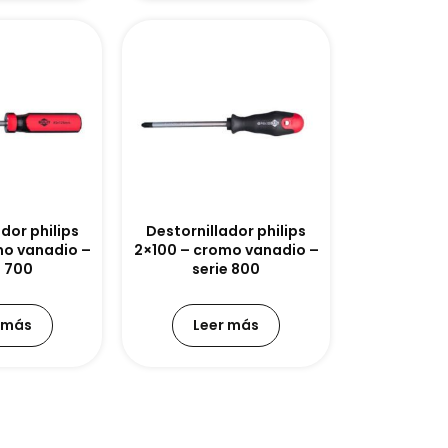
dor philips
Destornillador philips
mo vanadio –
2×100 – cromo vanadio –
e 700
serie 800
 más
Leer más