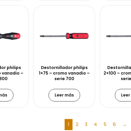
or philips
Destornillador philips
Destornilla
o vanadio –
1×75 – cromo vanadio –
2×100 – cro
 800
serie 700
seri
 más
Leer más
Leer
1
2
3
4
5
6
→