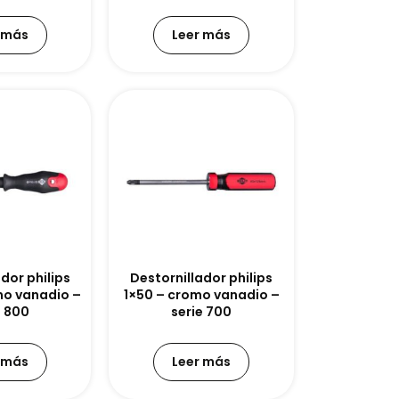
 más
Leer más
dor philips
Destornillador philips
mo vanadio –
1×50 – cromo vanadio –
e 800
serie 700
 más
Leer más