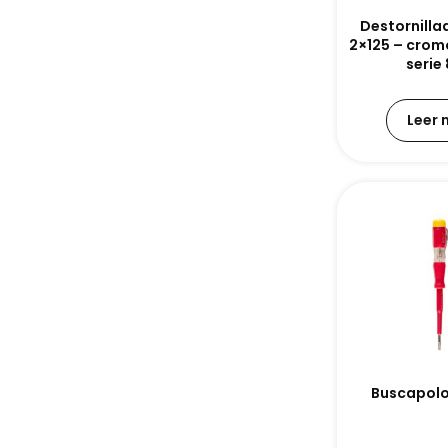
Destornillad
2×125 – crom
serie
Leer
Buscapolo