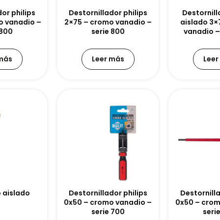
or philips
Destornillador philips
Destornill
o vanadio –
2×75 – cromo vanadio –
aislado 3×
 800
serie 800
vanadio –
 más
Leer más
Leer
 aislado
Destornillador philips
Destornilla
0x50 – cromo vanadio –
0x50 – crom
serie 700
seri