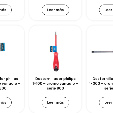
 más
Leer más
Leer
or philips
Destornillador philips
Destornilla
o vanadio –
1×100 – cromo vanadio –
1×300 – cro
 800
serie 800
seri
 más
Leer más
Leer