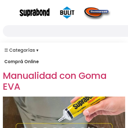
☰
Categorías
▾
Comprá Online
Manualidad con Goma
EVA