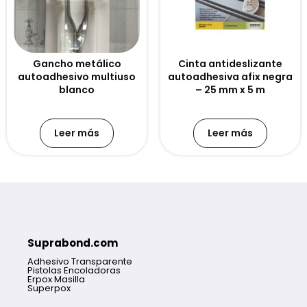
Gancho metálico
Cinta antideslizante
autoadhesivo multiuso
autoadhesiva afix negra
blanco
– 25 mm x 5 m
Leer más
Leer más
Suprabond.com
Adhesivo Transparente
Pistolas Encoladoras
Erpox Masilla
Superpox