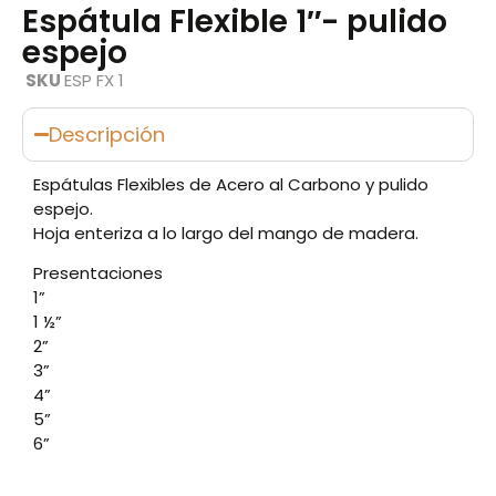
Espátula Flexible 1″- pulido
espejo
SKU
ESP FX 1
Descripción
Espátulas Flexibles de Acero al Carbono y pulido
espejo.
Hoja enteriza a lo largo del mango de madera.
Presentaciones
1”
1 ½”
2”
3”
4”
5”
6”