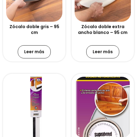
Zócalo doble gris – 95
Zócalo doble extra
cm
ancho blanco – 95 cm
Leer más
Leer más